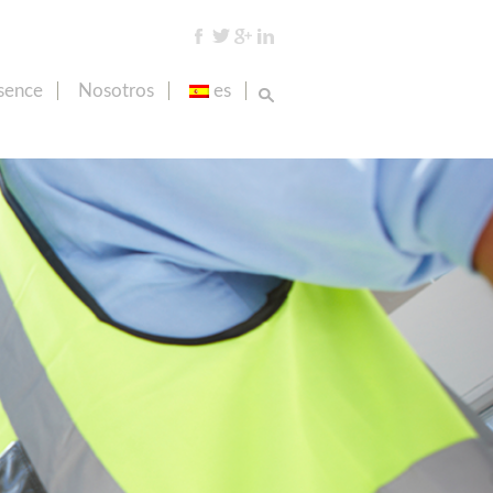
sence
Nosotros
es
Ir al
contenido
en